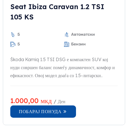
Seat Ibiza Caravan 1.2 TSI
105 KS
5
Автоматски
5
Бензин
Škoda Kamiq 1.5 TSI DSG е компактен SUV кој
нуди совршен баланс помеѓу динамичност, комфор и
ефикасност. Овој модел доаѓа со 1.5-литарски..
1.000,00
мкд
/ Ден
ПОБАРАЈ ПОНУДА