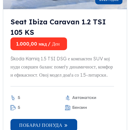
Seat Ibiza Caravan 1.2 TSI
105 KS
1.000,00
мкд
/ Ден
Škoda Kamiq 1.5 TSI DSG е компактен SUV кој
нуди совршен баланс помеѓу динамичност, комфор
и ефикасност. Овој модел доаѓа со 1.5-литарски..
5
Автоматски
5
Бензин
ПОБАРАЈ ПОНУДА