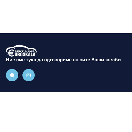
Ние сме тука да одговориме на сите Ваши жeлби
Контакт
Прегледај
Климент Охридски,
Почетна
Струмица