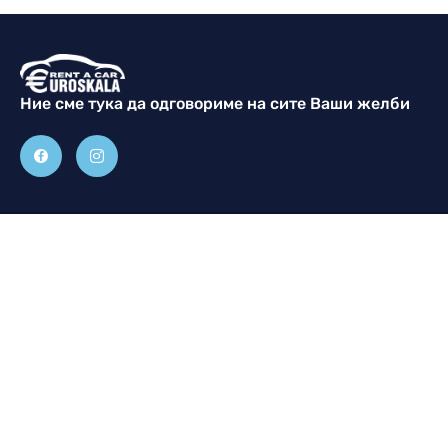
Ние сме тука да одговориме на сите Ваши жeлби
Контакт
Прегледај
Климент Охридски,
Почетна
Струмица
contact@rentacarskala.mk
Возила
+389 78 214 311
+389 76 214 311
За нас
Контакт